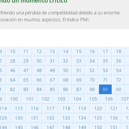
ando un momento crítico
sufriendo una pérdida de competitividad debido a su enorme
ovación en muchos aspectos. El índice PMI...
9
10
11
12
13
14
15
16
17
18
7
28
29
30
31
32
33
34
35
36
5
46
47
48
49
50
51
52
53
54
3
64
65
66
67
68
69
70
71
72
1
82
83
84
85
86
87
88
89
90
9
100
101
102
103
104
105
106
107
114
115
116
117
118
119
120
121
1
129
130
131
132
133
134
135
136
1
144
145
146
147
148
149
150
151
1