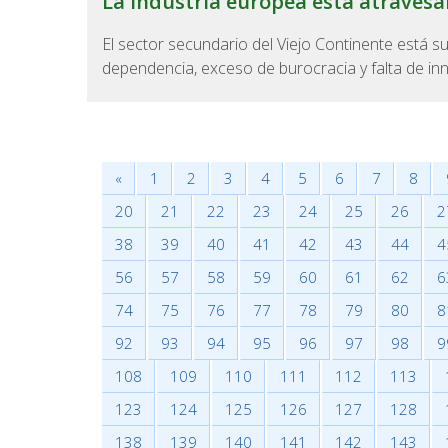
La industria europea está atraves
El sector secundario del Viejo Continente está 
dependencia, exceso de burocracia y falta de inn
«
1
2
3
4
5
6
7
8
20
21
22
23
24
25
26
2
38
39
40
41
42
43
44
4
56
57
58
59
60
61
62
6
74
75
76
77
78
79
80
8
92
93
94
95
96
97
98
9
108
109
110
111
112
113
123
124
125
126
127
128
138
139
140
141
142
143