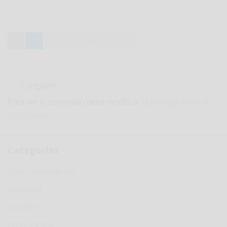
«
1
2
3
4
5
»
Compartir:
Para ver el contenido debe modificar la
configuración de
las Cookies
.
Categorías
Categoría
Todas las categorías
Actualidad
Circulares
Jurisprudencia