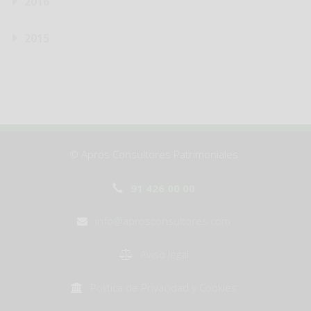
2016
2015
© Apros Consultores Patrimoniales
91 426 00 00
info@aprosconsultores.com
Aviso legal
Política de Privacidad y Cookies