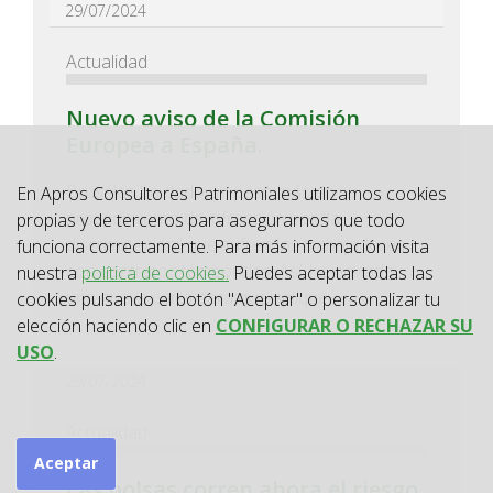
29/07/2024
Actualidad
Nuevo aviso de la Comisión
Europea a España.
Bruselas ha dado un paso más en su
En Apros Consultores Patrimoniales utilizamos cookies
procedimiento de infracción por “la
propias y de terceros para asegurarnos que todo
discriminación” que sufren los trabajadores
funciona correctamente. Para más información visita
con contratos temporales. Así, ha enviado
nuestra
política de cookies.
Puedes aceptar todas las
una nueva carta para que aplique...
cookies pulsando el botón "Aceptar" o personalizar tu
elección haciendo clic en
CONFIGURAR O RECHAZAR SU
USO
.
29/07/2024
Actualidad
Aceptar
Las bolsas corren ahora el riesgo