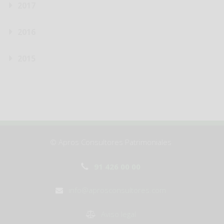
2017
2016
2015
© Apros Consultores Patrimoniales
91 426 00 00
info@aprosconsultores.com
Aviso legal