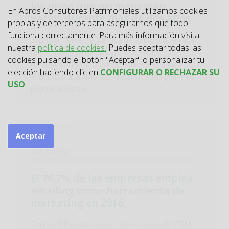
los pisos que permanezcan
En Apros Consultores Patrimoniales utilizamos cookies
vacíos durante más de dos años.
propias y de terceros para asegurarnos que todo
funciona correctamente. Para más información visita
El primer teniente de alcalde explicó que esta
nuestra
política de cookies.
Puedes aceptar todas las
nueva tasa no se aplicará con afán
cookies pulsando el botón "Aceptar" o personalizar tu
recaudatorio, sino que su objetivo es facilitar
elección haciendo clic en
CONFIGURAR O RECHAZAR SU
el acceso a la vivienda, disuadir a los grandes
USO
.
propietarios de...
06/10/2016
Aceptar
Actualidad
El 76,7% de las empresas emplea
emailing como herramienta de
marketing en 2016,
Según el Estudio Anual sobre el uso de CRM