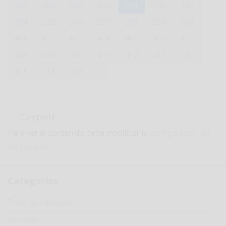
387
388
389
390
391
392
393
394
395
396
397
398
399
400
401
402
403
404
405
406
407
408
409
410
411
412
413
414
415
416
417
»
Compartir:
Para ver el contenido debe modificar la
configuración de
las Cookies
.
Categorías
Categoría
Todas las categorías
Actualidad