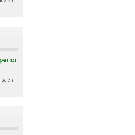
ir a su
perior
iación