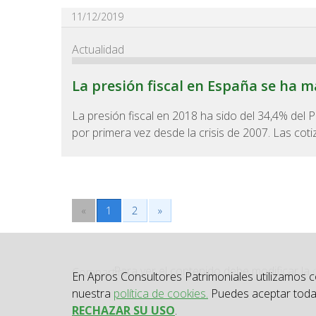
11/12/2019
Actualidad
La presión fiscal en España se ha 
La presión fiscal en 2018 ha sido del 34,4% del
por primera vez desde la crisis de 2007. Las cotiz
«
1
2
»
Para ver el contenido debe modificar la
Compartir:
En Apros Consultores Patrimoniales utilizamos 
nuestra
política de cookies.
Puedes aceptar todas
RECHAZAR SU USO
.