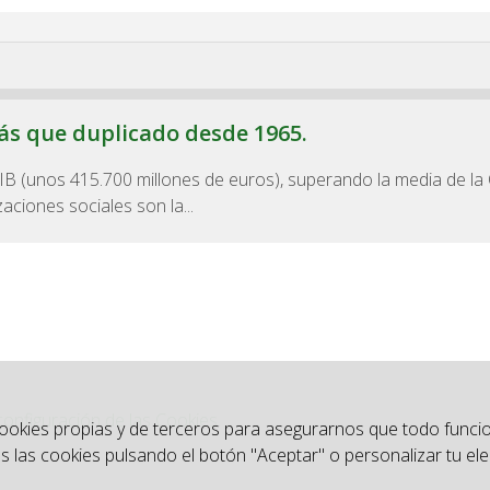
más que duplicado desde 1965.
 PIB (unos 415.700 millones de euros), superando la media de l
aciones sociales son la...
configuración de las Cookies
.
cookies propias y de terceros para asegurarnos que todo funci
 las cookies pulsando el botón "Aceptar" o personalizar tu ele