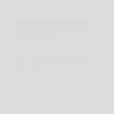
Actualidad
El indicador adelantado del IPC
sitúa su variación anual en el
6,1% en febrero
Dos décimas por encima de la registrada en
enero. Esta evolución es debida a que los
precios de la electricidad suben este mes,
frente al descenso registrado en febrero de
2022, y a que los...
«
1
2
3
4
5
6
7
8
9
10
11
12
13
14
15
16
17
18
19