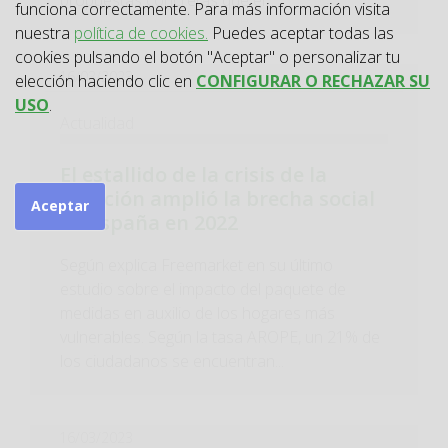
propuestas concretas que el...
funciona correctamente. Para más información visita
nuestra
política de cookies.
Puedes aceptar todas las
cookies pulsando el botón "Aceptar" o personalizar tu
16/03/2023
elección haciendo clic en
CONFIGURAR O RECHAZAR SU
USO
.
Actualidad
El estallido de la crisis de la
inflación amplió la brecha social
Aceptar
en España en 2022
Según explica Freemarket en su último
estudio sobre el impacto del paquete de
medidas en auxilio de los hogares más
vulnerables. Según la tasa AROPE, un 21% de
los ciudadanos se encuentran...
16/03/2023