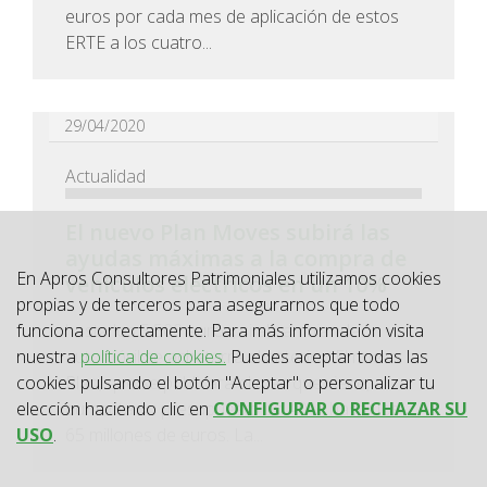
euros por cada mes de aplicación de estos
ERTE a los cuatro...
29/04/2020
Actualidad
El nuevo Plan Moves subirá las
ayudas máximas a la compra de
En Apros Consultores Patrimoniales utilizamos cookies
vehículos eléctricos en un 10%
propias y de terceros para asegurarnos que todo
hasta los 5.500 euros, si al cambiar de
funciona correctamente. Para más información visita
automóvil se achatarra el anterior. El nuevo
nuestra
política de cookies.
Puedes aceptar todas las
Plan, que se publicará el mes que viene,
cookies pulsando el botón "Aceptar" o personalizar tu
aumenta su presupuesto un 40%, hasta los
elección haciendo clic en
CONFIGURAR O RECHAZAR SU
65 millones de euros. La...
USO
.