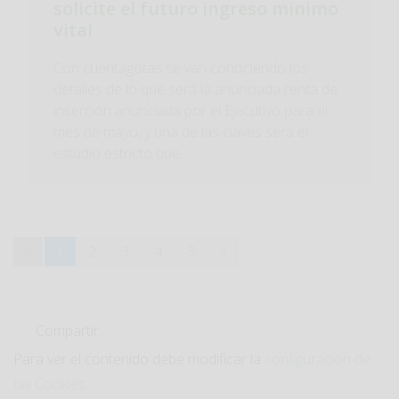
solicite el futuro ingreso mínimo
vital
Con cuentagotas se van conociendo los
detalles de lo que será la anunciada renta de
inserción anunciada por el Ejecutivo para el
mes de mayo, y una de las claves será el
estudio estricto que...
«
1
2
3
4
5
»
Compartir:
Para ver el contenido debe modificar la
configuración de
las Cookies
.