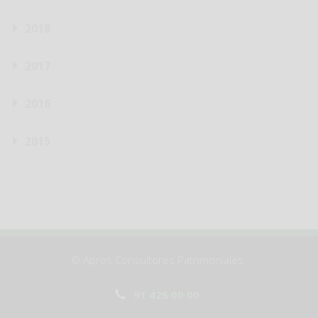
2018
2017
2016
2015
© Apros Consultores Patrimoniales
91 426 00 00