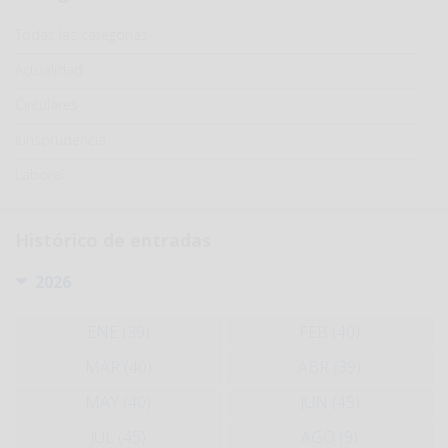
Categoría
Todas las categorías
Actualidad
Circulares
Jurisprudencia
Laboral
Histórico de entradas
2026
ENE (39)
FEB (40)
MAR (40)
ABR (39)
MAY (40)
JUN (45)
JUL (45)
AGO (9)