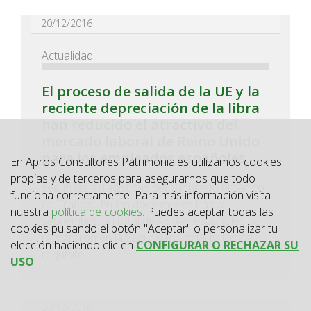
20/12/2016
Actualidad
El proceso de salida de la UE y la
reciente depreciación de la libra
han reducido el atractivo del
mercado laboral de Reino Unido
para los empleados españoles,
En Apros Consultores Patrimoniales utilizamos cookies
propias y de terceros para asegurarnos que todo
según las estadísticas del Ministerio británico
funciona correctamente. Para más información visita
de Trabajo. En los doce meses hasta
nuestra
política de cookies.
Puedes aceptar todas las
septiembre, un total de 47.946 españoles se
cookies pulsando el botón "Aceptar" o personalizar tu
registraron en la Seguridad Social británica,
elección haciendo clic en
CONFIGURAR O RECHAZAR SU
requisito...
USO
.
20/12/2016