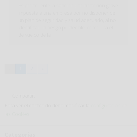
Es procedente la sanción por infracción grave
impuesta a una empresa por no disponer de
un plan de seguridad y salud adecuado, al no
identificar un riesgo predecible, como era el
de vuelco de la...
«
1
2
»
Compartir:
Para ver el contenido debe modificar la
configuración de
las Cookies
.
Categorías