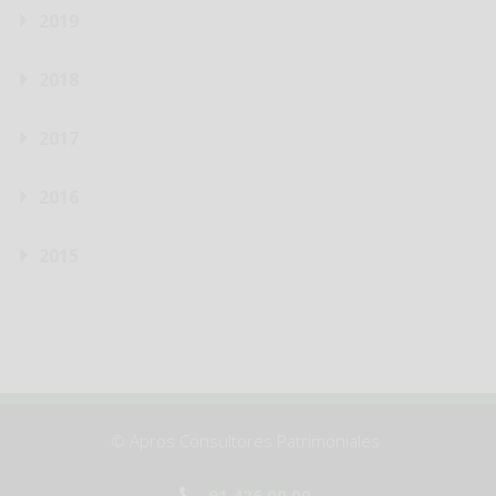
2019
2018
2017
2016
2015
© Apros Consultores Patrimoniales
91 426 00 00