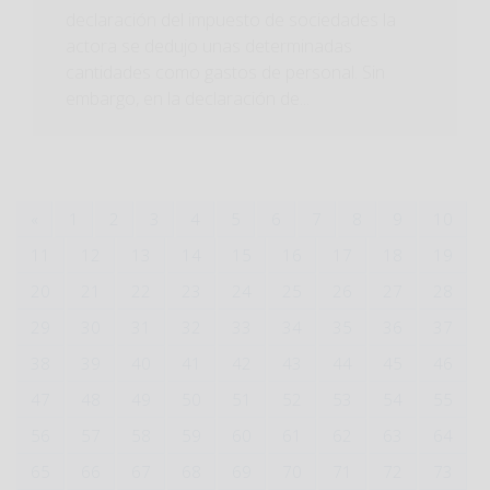
declaración del impuesto de sociedades la
actora se dedujo unas determinadas
cantidades como gastos de personal. Sin
embargo, en la declaración de...
«
1
2
3
4
5
6
7
8
9
10
11
12
13
14
15
16
17
18
19
20
21
22
23
24
25
26
27
28
29
30
31
32
33
34
35
36
37
38
39
40
41
42
43
44
45
46
47
48
49
50
51
52
53
54
55
56
57
58
59
60
61
62
63
64
65
66
67
68
69
70
71
72
73