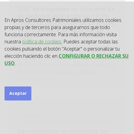
El nº de empresas en concurso de
acreedores desciende un 17,3%
En Apros Consultores Patrimoniales utilizamos cookies
(antigua suspensión de pagos) en
propias y de terceros para asegurarnos que todo
el 2º trimestre del año fue de
funciona correctamente. Para más información visita
1.081
nuestra
política de cookies.
Puedes aceptar todas las
cookies pulsando el botón "Aceptar" o personalizar tu
Un 17,3% menos que en el mismo periodo del
elección haciendo clic en
CONFIGURAR O RECHAZAR SU
año anterior, publica el (INE). Según los datos
USO
.
de la Estadística de Procedimiento Concursal,
el número total de deudores (incluidas
personas físicas)...
Aceptar
11/08/2016
Actualidad
Sanciones por no presentar las