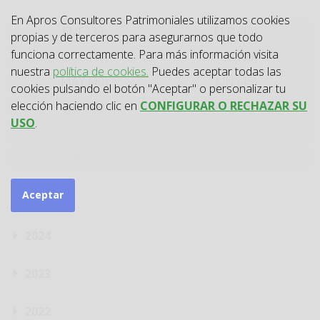
En Apros Consultores Patrimoniales utilizamos cookies
ENE (39)
FEB (40)
propias y de terceros para asegurarnos que todo
funciona correctamente. Para más información visita
MAR (40)
ABR (39)
nuestra
política de cookies.
Puedes aceptar todas las
MAY (40)
JUN (45)
cookies pulsando el botón "Aceptar" o personalizar tu
elección haciendo clic en
CONFIGURAR O RECHAZAR SU
JUL (45)
AGO (9)
USO
.
SEP
OCT
NOV
DIC
Aceptar
2025
2024
2023
2022