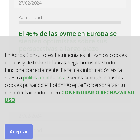
27/02/2024
Actualidad
El 46% de las pyme en Europa se
sienten optimistas sobre sus
perspectivas a largo plazo
En Apros Consultores Patrimoniales utilizamos cookies
Incluyendo un 13% que se muestra muy
propias y de terceros para asegurarnos que todo
optimista, según el reciente estudio de Acquis.
funciona correctamente. Para más información visita
Este sentimiento positivo, aunque ligeramente
nuestra
política de cookies.
Puedes aceptar todas las
menor en comparación con años anteriores,
cookies pulsando el botón "Aceptar" o personalizar tu
refleja una...
elección haciendo clic en
CONFIGURAR O RECHAZAR SU
USO
.
27/02/2024
Actualidad
Aceptar