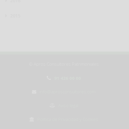
2016
2015
© Apros Consultores Patrimoniales
91 426 00 00
info@aprosconsultores.com
Aviso legal
Política de Privacidad y Cookies