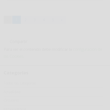
«
1
2
3
4
5
»
Compartir:
Para ver el contenido debe modificar la
configuración de
las Cookies
.
Categorías
Categoría
Todas las categorías
Actualidad
Circulares
Jurisprudencia