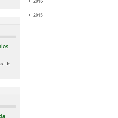
2016
2015
ulos
dad de
da