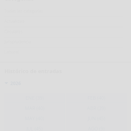
Categoría
Todas las categorías
Actualidad
Circulares
Jurisprudencia
Laboral
Histórico de entradas
2026
ENE (39)
FEB (40)
MAR (40)
ABR (39)
MAY (40)
JUN (45)
JUL (45)
AGO (9)