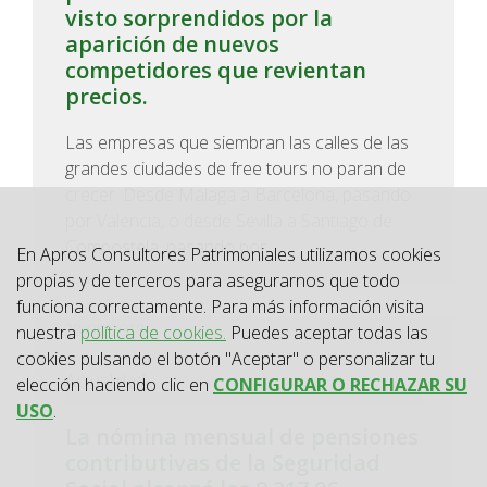
visto sorprendidos por la
aparición de nuevos
competidores que revientan
precios.
Las empresas que siembran las calles de las
grandes ciudades de free tours no paran de
crecer. Desde Málaga a Barcelona, pasando
por Valencia, o desde Sevilla a Santiago de
Compostela, pasando por...
En Apros Consultores Patrimoniales utilizamos cookies
propias y de terceros para asegurarnos que todo
funciona correctamente. Para más información visita
28/08/2018
nuestra
política de cookies.
Puedes aceptar todas las
cookies pulsando el botón "Aceptar" o personalizar tu
Actualidad
elección haciendo clic en
CONFIGURAR O RECHAZAR SU
USO
.
La nómina mensual de pensiones
contributivas de la Seguridad