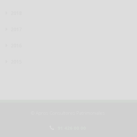
2018
2017
2016
2015
© Apros Consultores Patrimoniales
91 426 00 00