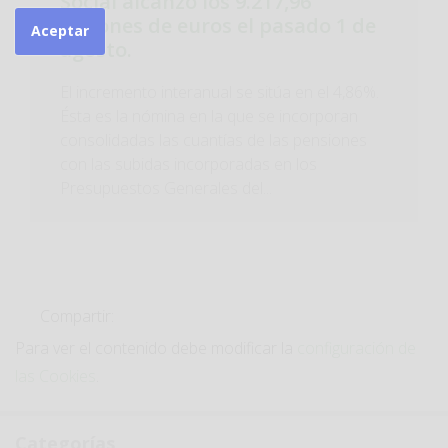
Social alcanzó los 9.217,96
millones de euros el pasado 1 de
Aceptar
agosto.
El incremento interanual se sitúa en el 4,86%.
Ésta es la nómina en la que se incorporan
consolidadas las cuantías de las pensiones
con las subidas incorporadas en los
Presupuestos Generales del...
Compartir:
Para ver el contenido debe modificar la
configuración de
las Cookies
.
Categorías