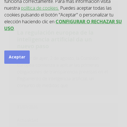
funciona correctamente. Para más información visita
03/08/2026
nuestra
política de cookies.
Puedes aceptar todas las
cookies pulsando el botón "Aceptar" o personalizar tu
Actualidad
elección haciendo clic en
CONFIGURAR O RECHAZAR SU
USO
.
La regulación europea de la
inteligencia artificial da un
nuevo paso
Aceptar
A partir de ayer, 2 de agosto, la Comisión
Europea comienza a aplicar las primeras
obligaciones de transparencia previstas en el
Reglamento de inteligencia artificial, un
conjunto de medidas que...
31/07/2026
Actualidad