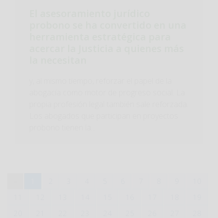
El asesoramiento jurídico
probono se ha convertido en una
herramienta estratégica para
acercar la Justicia a quienes más
la necesitan
y, al mismo tiempo, reforzar el papel de la
abogacía como motor de progreso social. La
propia profesión legal también sale reforzada.
Los abogados que participan en proyectos
probono tienen la...
«
1
2
3
4
5
6
7
8
9
10
11
12
13
14
15
16
17
18
19
20
21
22
23
24
25
26
27
28