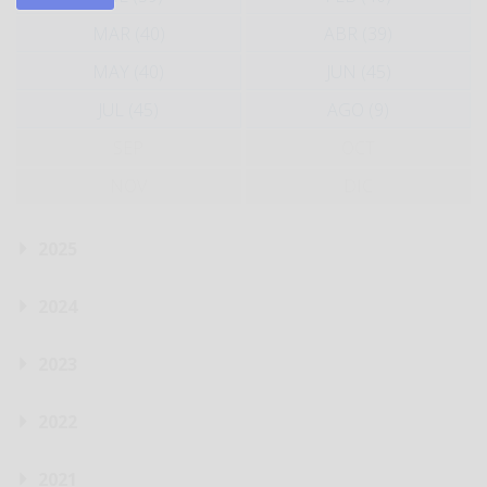
MAR (40)
ABR (39)
MAY (40)
JUN (45)
JUL (45)
AGO (9)
SEP
OCT
NOV
DIC
2025
2024
2023
2022
2021