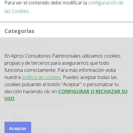
Para ver el contenido debe modificar la
configuración de
las Cookies
.
Categorías
Categoría
Todas las categorías
Actualidad
En Apros Consultores Patrimoniales utilizamos cookies
propias y de terceros para asegurarnos que todo
Circulares
funciona correctamente. Para más información visita
Jurisprudencia
nuestra
política de cookies.
Puedes aceptar todas las
cookies pulsando el botón "Aceptar" o personalizar tu
Laboral
elección haciendo clic en
CONFIGURAR O RECHAZAR SU
USO
.
Histórico de entradas
2026
Aceptar
ENE (39)
FEB (40)