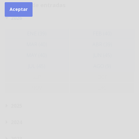
Histórico de entradas
Aceptar
2026
ENE (39)
FEB (40)
MAR (40)
ABR (39)
MAY (40)
JUN (45)
JUL (45)
AGO (9)
SEP
OCT
NOV
DIC
2025
2024
2023