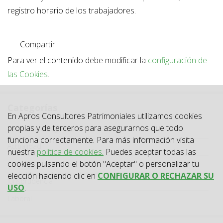
registro horario de los trabajadores.
Compartir:
Para ver el contenido debe modificar la
configuración de
las Cookies
.
Categorías
En Apros Consultores Patrimoniales utilizamos cookies
Categoría
propias y de terceros para asegurarnos que todo
Todas las categorías
funciona correctamente. Para más información visita
Actualidad
nuestra
política de cookies.
Puedes aceptar todas las
cookies pulsando el botón "Aceptar" o personalizar tu
Circulares
elección haciendo clic en
CONFIGURAR O RECHAZAR SU
Jurisprudencia
USO
.
Laboral