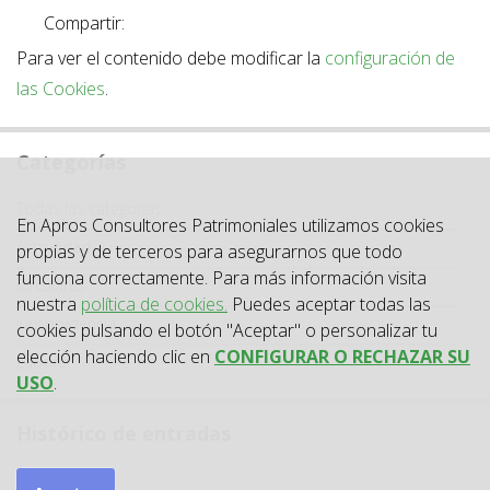
Compartir:
Para ver el contenido debe modificar la
configuración de
las Cookies
.
Categorías
Categoría
Todas las categorías
En Apros Consultores Patrimoniales utilizamos cookies
Actualidad
propias y de terceros para asegurarnos que todo
funciona correctamente. Para más información visita
Circulares
nuestra
política de cookies.
Puedes aceptar todas las
Jurisprudencia
cookies pulsando el botón "Aceptar" o personalizar tu
elección haciendo clic en
CONFIGURAR O RECHAZAR SU
Laboral
USO
.
Histórico de entradas
2026