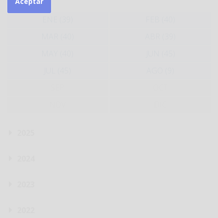
Aceptar
ENE (39)
FEB (40)
MAR (40)
ABR (39)
MAY (40)
JUN (45)
JUL (45)
AGO (9)
SEP
OCT
NOV
DIC
2025
2024
2023
2022