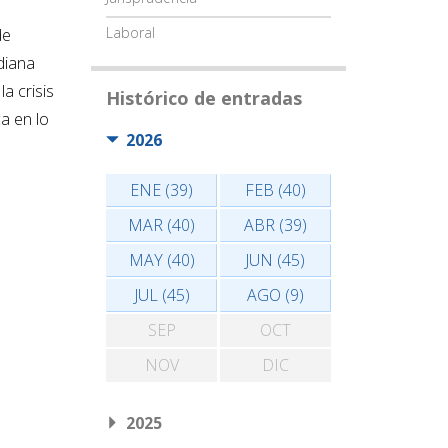
Laboral
de
diana
a crisis
Histórico de entradas
a en lo
2026
ENE (39)
FEB (40)
MAR (40)
ABR (39)
MAY (40)
JUN (45)
JUL (45)
AGO (9)
SEP
OCT
NOV
DIC
2025