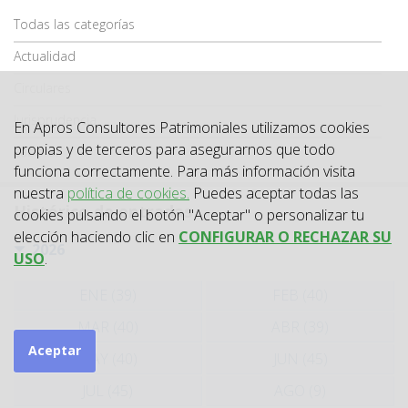
Categoría
Todas las categorías
Actualidad
Circulares
Jurisprudencia
En Apros Consultores Patrimoniales utilizamos cookies
propias y de terceros para asegurarnos que todo
Laboral
funciona correctamente. Para más información visita
nuestra
política de cookies.
Puedes aceptar todas las
Histórico de entradas
cookies pulsando el botón "Aceptar" o personalizar tu
elección haciendo clic en
CONFIGURAR O RECHAZAR SU
2026
USO
.
ENE (39)
FEB (40)
MAR (40)
ABR (39)
Aceptar
MAY (40)
JUN (45)
JUL (45)
AGO (9)