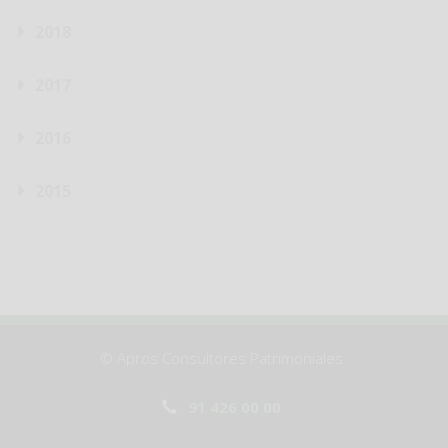
2018
2017
2016
2015
© Apros Consultores Patrimoniales
91 426 00 00