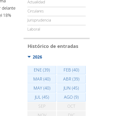
tema
Actualidad
r delante
Circulares
 el 18%
Jurisprudencia
Laboral
Histórico de entradas
2026
ENE (39)
FEB (40)
MAR (40)
ABR (39)
MAY (40)
JUN (45)
JUL (45)
AGO (9)
SEP
OCT
NOV
DIC