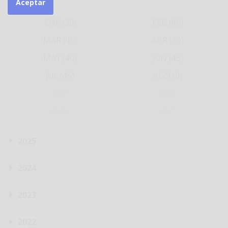
Aceptar
ENE (39)
FEB (40)
MAR (40)
ABR (39)
MAY (40)
JUN (45)
JUL (45)
AGO (9)
SEP
OCT
NOV
DIC
2025
2024
2023
2022