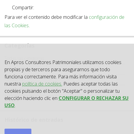
Compartir:
Para ver el contenido debe modificar la
configuración de
las Cookies
.
Categorías
Categoría
Todas las categorías
En Apros Consultores Patrimoniales utilizamos cookies
Actualidad
propias y de terceros para asegurarnos que todo
funciona correctamente. Para más información visita
Circulares
nuestra
política de cookies.
Puedes aceptar todas las
Jurisprudencia
cookies pulsando el botón "Aceptar" o personalizar tu
elección haciendo clic en
CONFIGURAR O RECHAZAR SU
Laboral
USO
.
Histórico de entradas
2026