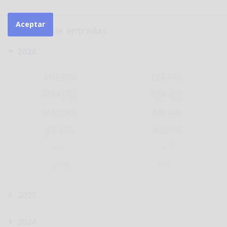
Aceptar
Histórico de entradas
2026
ENE (39)
FEB (40)
MAR (40)
ABR (39)
MAY (40)
JUN (45)
JUL (45)
AGO (9)
SEP
OCT
NOV
DIC
2025
2024