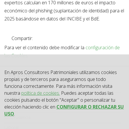
expertos calculan en 170 millones de euros el impacto
económico del phishing (suplantación de identidad) para el
2025 basándose en datos del INCIBE y el BdE.
Compartir:
Para ver el contenido debe modificar la
configuración de
las Cookies
.
En Apros Consultores Patrimoniales utilizamos cookies
Categorías
propias y de terceros para asegurarnos que todo
funciona correctamente. Para más información visita
Categoría
Todas las categorías
nuestra
política de cookies.
Puedes aceptar todas las
Actualidad
cookies pulsando el botón "Aceptar" o personalizar tu
elección haciendo clic en
CONFIGURAR O RECHAZAR SU
Circulares
USO
.
Jurisprudencia
Laboral