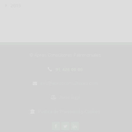
2015
© Apros Consultores Patrimoniales
91 426 00 00
info@aprosconsultores.com
Aviso legal
Política de Privacidad y Cookies