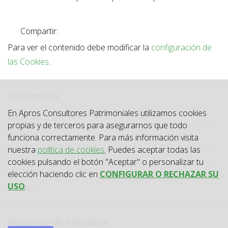
Compartir:
Para ver el contenido debe modificar la
configuración de
las Cookies
.
Categorías
En Apros Consultores Patrimoniales utilizamos cookies
Categoría
Todas las categorías
propias y de terceros para asegurarnos que todo
Actualidad
funciona correctamente. Para más información visita
nuestra
política de cookies.
Puedes aceptar todas las
Circulares
cookies pulsando el botón "Aceptar" o personalizar tu
Jurisprudencia
elección haciendo clic en
CONFIGURAR O RECHAZAR SU
USO
.
Laboral
Histórico de entradas