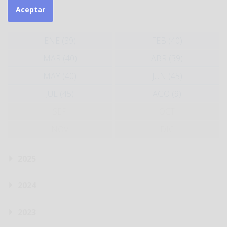
Aceptar
2026
ENE (39)
FEB (40)
MAR (40)
ABR (39)
MAY (40)
JUN (45)
JUL (45)
AGO (9)
SEP
OCT
NOV
DIC
2025
2024
2023