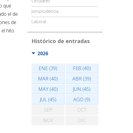
Circulares
to que
Jurisprudencia
ado el de
Laboral
lones de
el hito
Histórico de entradas
2026
ENE (39)
FEB (40)
MAR (40)
ABR (39)
MAY (40)
JUN (45)
JUL (45)
AGO (9)
SEP
OCT
NOV
DIC