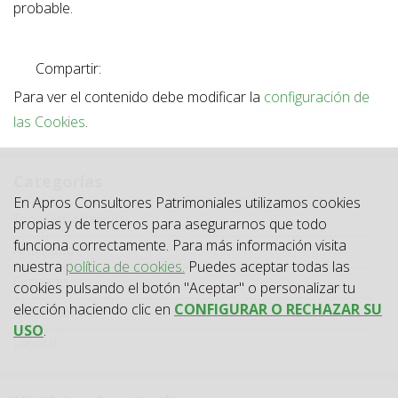
probable.
Compartir:
Para ver el contenido debe modificar la
configuración de
las Cookies
.
Categorías
En Apros Consultores Patrimoniales utilizamos cookies
Categoría
Todas las categorías
propias y de terceros para asegurarnos que todo
funciona correctamente. Para más información visita
Actualidad
nuestra
política de cookies.
Puedes aceptar todas las
Circulares
cookies pulsando el botón "Aceptar" o personalizar tu
elección haciendo clic en
CONFIGURAR O RECHAZAR SU
Jurisprudencia
USO
.
Laboral