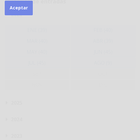
Histórico de entradas
Aceptar
2026
ENE (39)
FEB (40)
MAR (40)
ABR (39)
MAY (40)
JUN (45)
JUL (45)
AGO (9)
SEP
OCT
NOV
DIC
2025
2024
2023