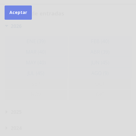
Aceptar
Histórico de entradas
2026
ENE (39)
FEB (40)
MAR (40)
ABR (39)
MAY (40)
JUN (45)
JUL (45)
AGO (9)
SEP
OCT
NOV
DIC
2025
2024