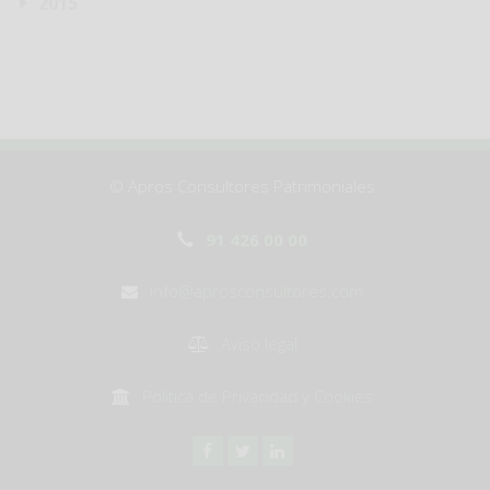
2015
© Apros Consultores Patrimoniales
91 426 00 00
info@aprosconsultores.com
Aviso legal
Política de Privacidad y Cookies