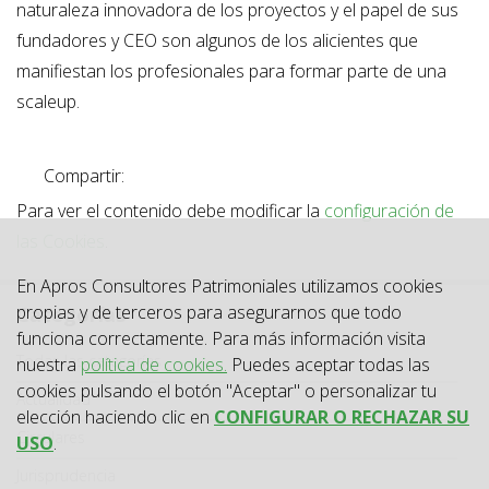
naturaleza innovadora de los proyectos y el papel de sus
fundadores y CEO son algunos de los alicientes que
manifiestan los profesionales para formar parte de una
scaleup.
Compartir:
Para ver el contenido debe modificar la
configuración de
las Cookies
.
En Apros Consultores Patrimoniales utilizamos cookies
propias y de terceros para asegurarnos que todo
Categorías
funciona correctamente. Para más información visita
Categoría
Todas las categorías
nuestra
política de cookies.
Puedes aceptar todas las
cookies pulsando el botón "Aceptar" o personalizar tu
Actualidad
elección haciendo clic en
CONFIGURAR O RECHAZAR SU
Circulares
USO
.
Jurisprudencia