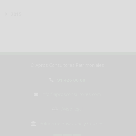
2015
© Apros Consultores Patrimoniales
91 426 00 00
info@aprosconsultores.com
Aviso legal
Política de Privacidad y Cookies