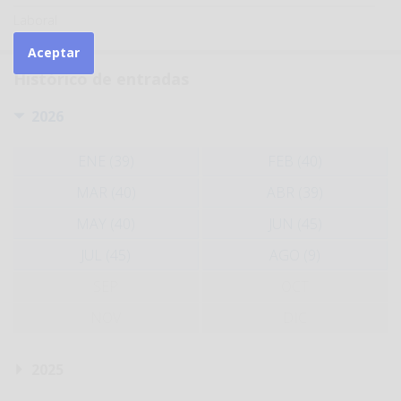
Laboral
Aceptar
Histórico de entradas
2026
ENE (39)
FEB (40)
MAR (40)
ABR (39)
MAY (40)
JUN (45)
JUL (45)
AGO (9)
SEP
OCT
NOV
DIC
2025