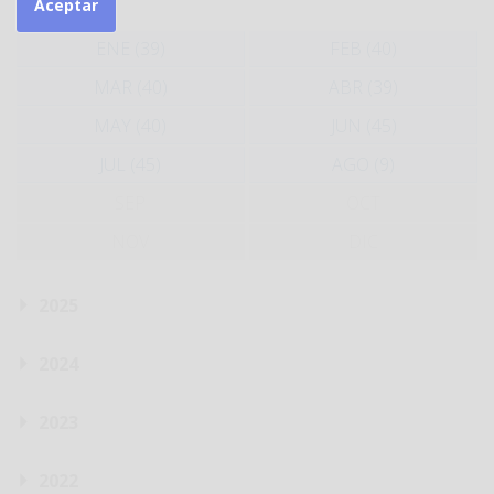
Aceptar
ENE (39)
FEB (40)
MAR (40)
ABR (39)
MAY (40)
JUN (45)
JUL (45)
AGO (9)
SEP
OCT
NOV
DIC
2025
2024
2023
2022