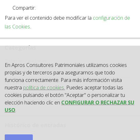
Compartir:
Para ver el contenido debe modificar la
configuración de
las Cookies
.
Categorías
Categoría
Todas las categorías
En Apros Consultores Patrimoniales utilizamos cookies
Actualidad
propias y de terceros para asegurarnos que todo
funciona correctamente. Para más información visita
Circulares
nuestra
política de cookies.
Puedes aceptar todas las
Jurisprudencia
cookies pulsando el botón "Aceptar" o personalizar tu
elección haciendo clic en
CONFIGURAR O RECHAZAR SU
Laboral
USO
.
Histórico de entradas
2026