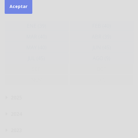
Aceptar
2026
ENE (39)
FEB (40)
MAR (40)
ABR (39)
MAY (40)
JUN (45)
JUL (45)
AGO (9)
SEP
OCT
NOV
DIC
2025
2024
2023