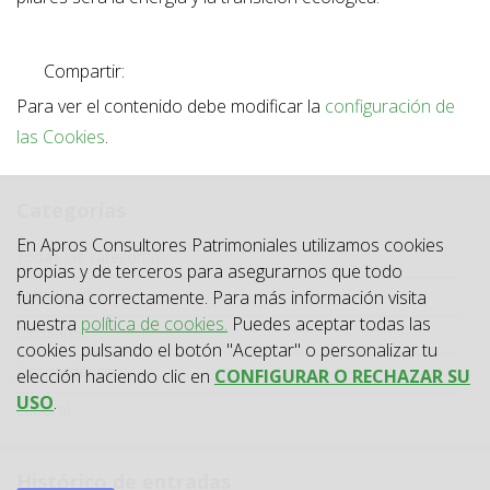
Compartir:
Para ver el contenido debe modificar la
configuración de
las Cookies
.
Categorías
En Apros Consultores Patrimoniales utilizamos cookies
Categoría
Todas las categorías
propias y de terceros para asegurarnos que todo
Actualidad
funciona correctamente. Para más información visita
nuestra
política de cookies.
Puedes aceptar todas las
Circulares
cookies pulsando el botón "Aceptar" o personalizar tu
Jurisprudencia
elección haciendo clic en
CONFIGURAR O RECHAZAR SU
USO
.
Laboral
Histórico de entradas