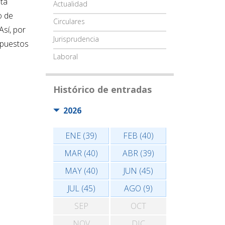
sta
Actualidad
o de
Circulares
Así, por
Jurisprudencia
mpuestos
Laboral
Histórico de entradas
2026
ENE (39)
FEB (40)
MAR (40)
ABR (39)
MAY (40)
JUN (45)
JUL (45)
AGO (9)
SEP
OCT
NOV
DIC