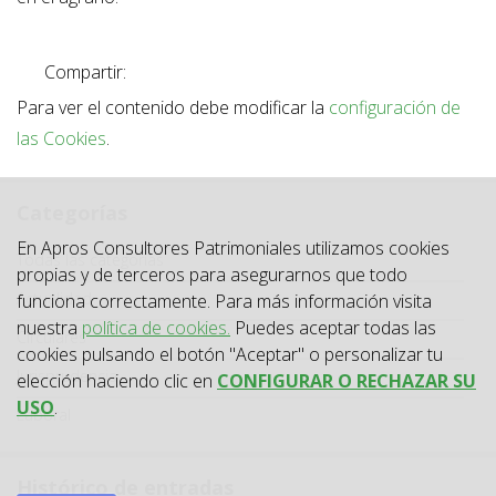
Compartir:
Para ver el contenido debe modificar la
configuración de
las Cookies
.
Categorías
En Apros Consultores Patrimoniales utilizamos cookies
Categoría
Todas las categorías
propias y de terceros para asegurarnos que todo
Actualidad
funciona correctamente. Para más información visita
nuestra
política de cookies.
Puedes aceptar todas las
Circulares
cookies pulsando el botón "Aceptar" o personalizar tu
Jurisprudencia
elección haciendo clic en
CONFIGURAR O RECHAZAR SU
USO
.
Laboral
Histórico de entradas