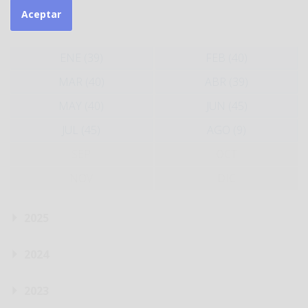
Aceptar
2026
ENE (39)
FEB (40)
MAR (40)
ABR (39)
MAY (40)
JUN (45)
JUL (45)
AGO (9)
SEP
OCT
NOV
DIC
2025
2024
2023