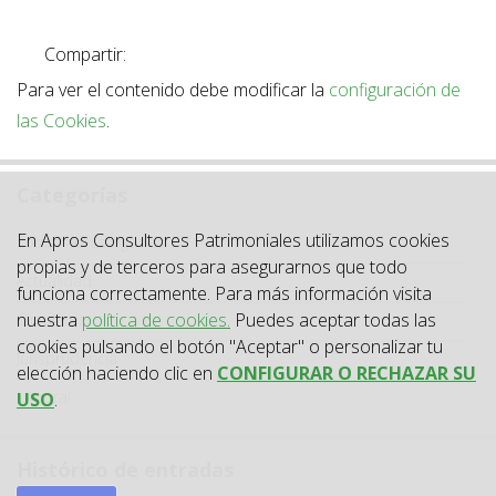
Compartir:
Para ver el contenido debe modificar la
configuración de
las Cookies
.
Categorías
Categoría
En Apros Consultores Patrimoniales utilizamos cookies
Todas las categorías
propias y de terceros para asegurarnos que todo
Actualidad
funciona correctamente. Para más información visita
nuestra
política de cookies.
Puedes aceptar todas las
Circulares
cookies pulsando el botón "Aceptar" o personalizar tu
Jurisprudencia
elección haciendo clic en
CONFIGURAR O RECHAZAR SU
Laboral
USO
.
Histórico de entradas