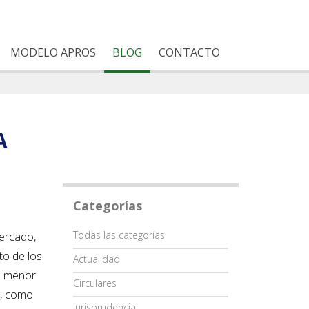
MODELO APROS
BLOG
CONTACTO
A
Categorías
Categoría
Todas las categorías
mercado,
to de los
Actualidad
 o menor
Circulares
a, como
Jurisprudencia