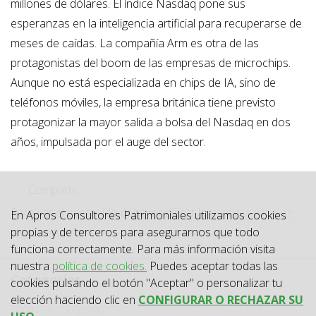
millones de dólares. El índice Nasdaq pone sus
esperanzas en la inteligencia artificial para recuperarse de
meses de caídas. La compañía Arm es otra de las
protagonistas del boom de las empresas de microchips.
Aunque no está especializada en chips de IA, sino de
teléfonos móviles, la empresa británica tiene previsto
protagonizar la mayor salida a bolsa del Nasdaq en dos
años, impulsada por el auge del sector.
Compartir:
Para ver el contenido debe modificar la
configuración de
En Apros Consultores Patrimoniales utilizamos cookies
las Cookies
.
propias y de terceros para asegurarnos que todo
funciona correctamente. Para más información visita
nuestra
política de cookies.
Puedes aceptar todas las
Categorías
cookies pulsando el botón "Aceptar" o personalizar tu
elección haciendo clic en
CONFIGURAR O RECHAZAR SU
Categoría
Todas las categorías