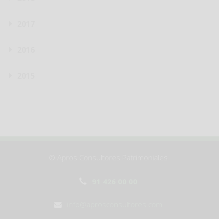
2017
2016
2015
© Apros Consultores Patrimoniales
91 426 00 00
info@aprosconsultores.com