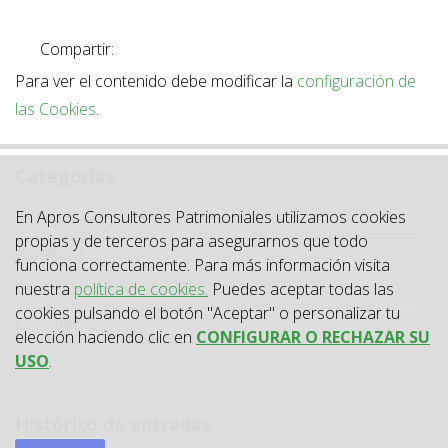
Compartir:
Para ver el contenido debe modificar la
configuración de
las Cookies
.
Categorías
Categoría
En Apros Consultores Patrimoniales utilizamos cookies
Todas las categorías
propias y de terceros para asegurarnos que todo
Actualidad
funciona correctamente. Para más información visita
nuestra
política de cookies.
Puedes aceptar todas las
Circulares
cookies pulsando el botón "Aceptar" o personalizar tu
Jurisprudencia
elección haciendo clic en
CONFIGURAR O RECHAZAR SU
Laboral
USO
.
Histórico de entradas