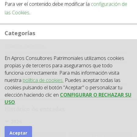
Para ver el contenido debe modificar la
configuración de
las Cookies
.
Categorías
Categoría
Todas las categorías
Actualidad
En Apros Consultores Patrimoniales utilizamos cookies
propias y de terceros para asegurarnos que todo
Circulares
funciona correctamente. Para más información visita
Jurisprudencia
nuestra
política de cookies.
Puedes aceptar todas las
cookies pulsando el botón "Aceptar" o personalizar tu
Laboral
elección haciendo clic en
CONFIGURAR O RECHAZAR SU
USO
.
Histórico de entradas
2026
Aceptar