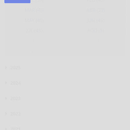
ENE (39)
FEB (40)
MAR (40)
ABR (39)
MAY (40)
JUN (45)
JUL (45)
AGO (9)
SEP
OCT
NOV
DIC
2025
2024
2023
2022
2021