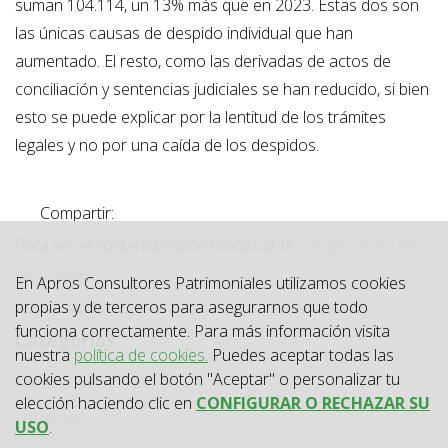
suman 104.114, un 13% más que en 2023. Estas dos son
las únicas causas de despido individual que han
aumentado. El resto, como las derivadas de actos de
conciliación y sentencias judiciales se han reducido, si bien
esto se puede explicar por la lentitud de los trámites
legales y no por una caída de los despidos.
Compartir:
Para ver el contenido debe modificar la
configuración de
las Cookies
.
En Apros Consultores Patrimoniales utilizamos cookies
propias y de terceros para asegurarnos que todo
funciona correctamente. Para más información visita
Categorías
nuestra
política de cookies.
Puedes aceptar todas las
cookies pulsando el botón "Aceptar" o personalizar tu
Categoría
Todas las categorías
elección haciendo clic en
CONFIGURAR O RECHAZAR SU
Actualidad
USO
.