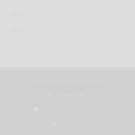
2016
2015
© Apros Consultores Patrimoniales
91 426 00 00
info@aprosconsultores.com
Aviso legal