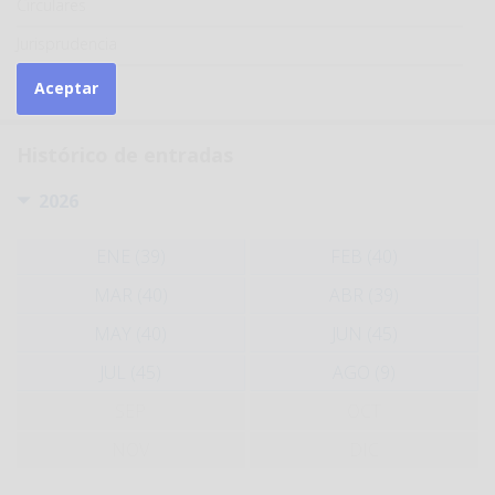
Circulares
Jurisprudencia
Laboral
Aceptar
Histórico de entradas
2026
ENE (39)
FEB (40)
MAR (40)
ABR (39)
MAY (40)
JUN (45)
JUL (45)
AGO (9)
SEP
OCT
NOV
DIC