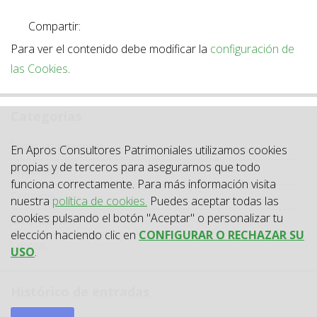
Compartir:
Para ver el contenido debe modificar la
configuración de
las Cookies
.
Categorías
Categoría
Todas las categorías
En Apros Consultores Patrimoniales utilizamos cookies
propias y de terceros para asegurarnos que todo
Actualidad
funciona correctamente. Para más información visita
Circulares
nuestra
política de cookies.
Puedes aceptar todas las
cookies pulsando el botón "Aceptar" o personalizar tu
Jurisprudencia
elección haciendo clic en
CONFIGURAR O RECHAZAR SU
Laboral
USO
.
Histórico de entradas