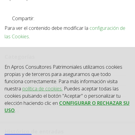
Compartir:
Para ver el contenido debe modificar la
configuración de
las Cookies
.
Categorías
En Apros Consultores Patrimoniales utilizamos cookies
Categoría
Todas las categorías
propias y de terceros para asegurarnos que todo
Actualidad
funciona correctamente. Para más información visita
nuestra
política de cookies.
Puedes aceptar todas las
Circulares
cookies pulsando el botón "Aceptar" o personalizar tu
Jurisprudencia
elección haciendo clic en
CONFIGURAR O RECHAZAR SU
USO
.
Laboral
Histórico de entradas