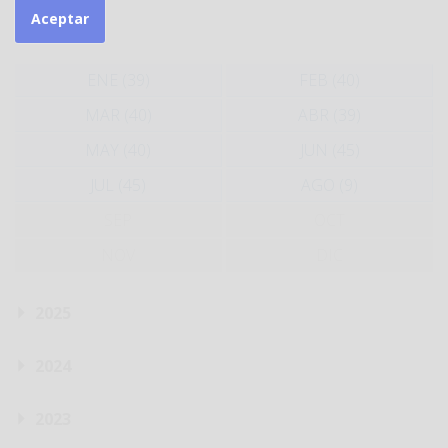
Aceptar
2026
ENE (39)
FEB (40)
MAR (40)
ABR (39)
MAY (40)
JUN (45)
JUL (45)
AGO (9)
SEP
OCT
NOV
DIC
2025
2024
2023