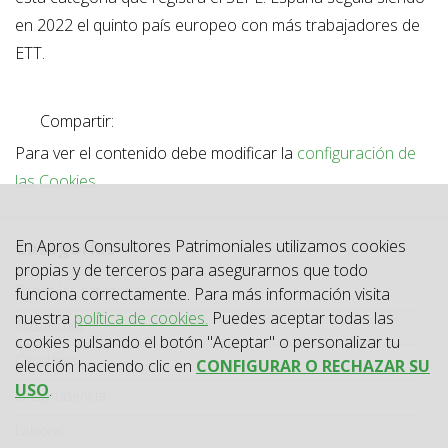
en 2022 el quinto país europeo con más trabajadores de
ETT.
Compartir:
Para ver el contenido debe modificar la
configuración de
las Cookies
.
En Apros Consultores Patrimoniales utilizamos cookies
Categorías
propias y de terceros para asegurarnos que todo
Categoría
Todas las categorías
funciona correctamente. Para más información visita
nuestra
política de cookies.
Puedes aceptar todas las
Actualidad
cookies pulsando el botón "Aceptar" o personalizar tu
Circulares
elección haciendo clic en
CONFIGURAR O RECHAZAR SU
USO
.
Jurisprudencia
Laboral