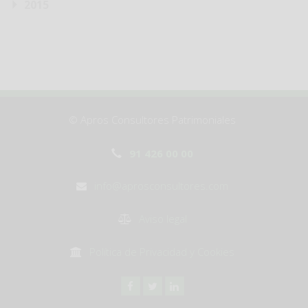
2015
© Apros Consultores Patrimoniales
91 426 00 00
info@aprosconsultores.com
Aviso legal
Política de Privacidad y Cookies