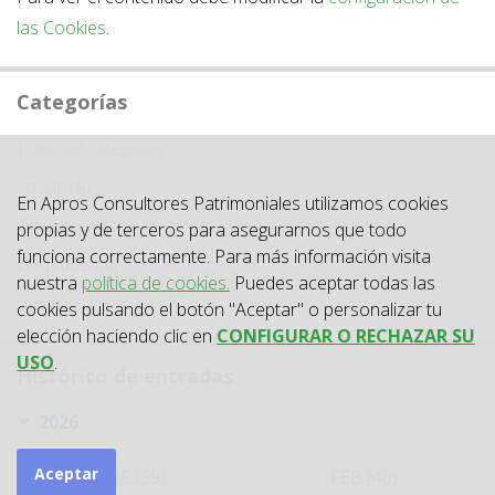
las Cookies
.
Categorías
Categoría
Todas las categorías
Actualidad
En Apros Consultores Patrimoniales utilizamos cookies
Circulares
propias y de terceros para asegurarnos que todo
funciona correctamente. Para más información visita
Jurisprudencia
nuestra
política de cookies.
Puedes aceptar todas las
Laboral
cookies pulsando el botón "Aceptar" o personalizar tu
elección haciendo clic en
CONFIGURAR O RECHAZAR SU
USO
.
Histórico de entradas
2026
Aceptar
ENE (39)
FEB (40)