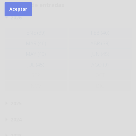
Histórico de entradas
Aceptar
2026
ENE (39)
FEB (40)
MAR (40)
ABR (39)
MAY (40)
JUN (45)
JUL (45)
AGO (9)
SEP
OCT
NOV
DIC
2025
2024
2023