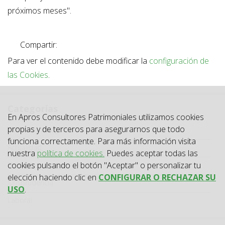
próximos meses".
Compartir:
Para ver el contenido debe modificar la
configuración de
las Cookies
.
Categorías
En Apros Consultores Patrimoniales utilizamos cookies
Categoría
propias y de terceros para asegurarnos que todo
Todas las categorías
funciona correctamente. Para más información visita
Actualidad
nuestra
política de cookies.
Puedes aceptar todas las
cookies pulsando el botón "Aceptar" o personalizar tu
Circulares
elección haciendo clic en
CONFIGURAR O RECHAZAR SU
Jurisprudencia
USO
.
Laboral