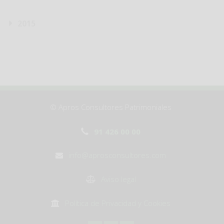
2015
© Apros Consultores Patrimoniales
91 426 00 00
info@aprosconsultores.com
Aviso legal
Política de Privacidad y Cookies