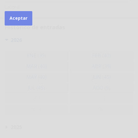
Laboral
Aceptar
Histórico de entradas
2026
ENE (39)
FEB (40)
MAR (40)
ABR (39)
MAY (40)
JUN (45)
JUL (45)
AGO (9)
SEP
OCT
NOV
DIC
2025