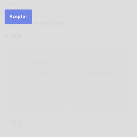
Laboral
Aceptar
Histórico de entradas
2026
ENE (39)
FEB (40)
MAR (40)
ABR (39)
MAY (40)
JUN (45)
JUL (45)
AGO (9)
SEP
OCT
NOV
DIC
2025