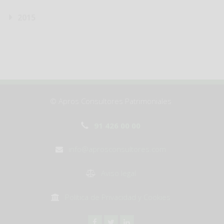
2015
© Apros Consultores Patrimoniales
91 426 00 00
info@aprosconsultores.com
Aviso legal
Política de Privacidad y Cookies