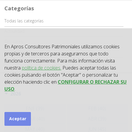
Categorías
Categoría
Todas las categorías
Actualidad
Circulares
En Apros Consultores Patrimoniales utilizamos cookies
Jurisprudencia
propias y de terceros para asegurarnos que todo
funciona correctamente. Para más información visita
Laboral
nuestra
política de cookies.
Puedes aceptar todas las
cookies pulsando el botón "Aceptar" o personalizar tu
Histórico de entradas
elección haciendo clic en
CONFIGURAR O RECHAZAR SU
USO
.
2026
ENE (39)
FEB (40)
MAR (40)
ABR (39)
Aceptar
MAY (40)
JUN (45)