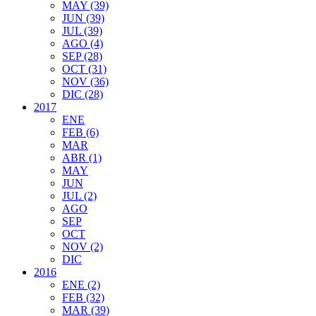
MAY (39)
JUN (39)
JUL (39)
AGO (4)
SEP (28)
OCT (31)
NOV (36)
DIC (28)
2017
ENE
FEB (6)
MAR
ABR (1)
MAY
JUN
JUL (2)
AGO
SEP
OCT
NOV (2)
DIC
2016
ENE (2)
FEB (32)
MAR (39)