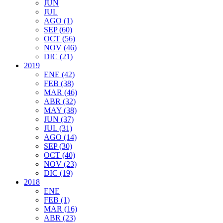
JUN
JUL
AGO (1)
SEP (60)
OCT (56)
NOV (46)
DIC (21)
2019
ENE (42)
FEB (38)
MAR (46)
ABR (32)
MAY (38)
JUN (37)
JUL (31)
AGO (14)
SEP (30)
OCT (40)
NOV (23)
DIC (19)
2018
ENE
FEB (1)
MAR (16)
ABR (23)