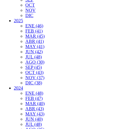
OCT
NOV
DIC
2025
ENE (46)
FEB (41)
MAR (45)
ABR (41)
MAY (41)
JUN (42)
JUL (48)
AGO (30)
SEP (45)
OCT (43)
NOV (37)
DIC (38)
2024
ENE (48)
FEB (47)
MAR (40)
ABR (43)
MAY (43)
JUN (40)
JUL (48)