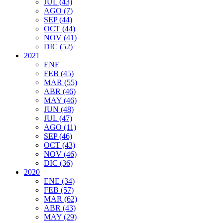
JUL (43)
AGO (7)
SEP (44)
OCT (44)
NOV (41)
DIC (52)
2021
ENE
FEB (45)
MAR (55)
ABR (46)
MAY (46)
JUN (48)
JUL (47)
AGO (11)
SEP (46)
OCT (43)
NOV (46)
DIC (36)
2020
ENE (34)
FEB (57)
MAR (62)
ABR (43)
MAY (29)