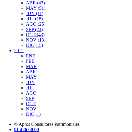
ABR (43)
MAY (51)
JUN (11)
JUL (18)
AGO (25)
SEP (23)
OCT (43)
NOV (13)
DIC (15)
2015
ENE
FEB
MAR
ABR
MAY
JUN
JUL
AGO
SEP
OCT
NOV
DIC (1)
© Apros Consultores Patrimoniales
91 426 00 00