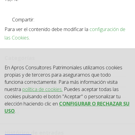
Compartir:
Para ver el contenido debe modificar la
configuración de
las Cookies
.
Categorías
En Apros Consultores Patrimoniales utilizamos cookies
Categoría
Todas las categorías
propias y de terceros para asegurarnos que todo
Actualidad
funciona correctamente. Para más información visita
nuestra
política de cookies.
Puedes aceptar todas las
Circulares
cookies pulsando el botón "Aceptar" o personalizar tu
Jurisprudencia
elección haciendo clic en
CONFIGURAR O RECHAZAR SU
USO
.
Laboral
Histórico de entradas