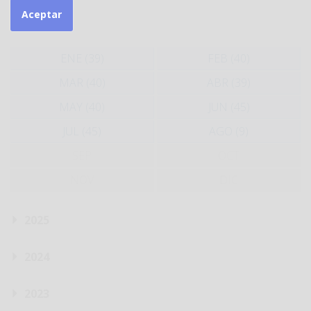
Aceptar
2026
ENE (39)
FEB (40)
MAR (40)
ABR (39)
MAY (40)
JUN (45)
JUL (45)
AGO (9)
SEP
OCT
NOV
DIC
2025
2024
2023