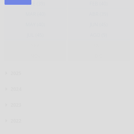
ENE (39)
FEB (40)
MAR (40)
ABR (39)
MAY (40)
JUN (45)
JUL (45)
AGO (9)
SEP
OCT
NOV
DIC
2025
2024
2023
2022