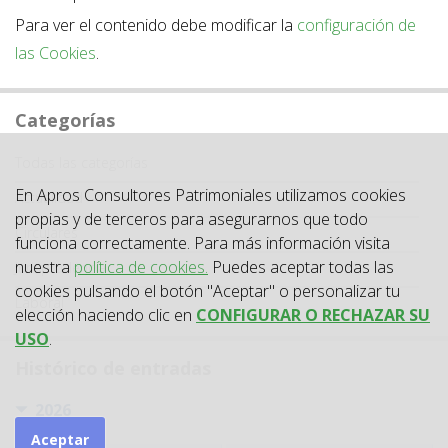
Para ver el contenido debe modificar la
configuración de
las Cookies
.
Categorías
Categoría
Todas las categorías
En Apros Consultores Patrimoniales utilizamos cookies
Actualidad
propias y de terceros para asegurarnos que todo
Circulares
funciona correctamente. Para más información visita
nuestra
política de cookies.
Puedes aceptar todas las
Jurisprudencia
cookies pulsando el botón "Aceptar" o personalizar tu
Laboral
elección haciendo clic en
CONFIGURAR O RECHAZAR SU
USO
.
Histórico de entradas
2026
Aceptar