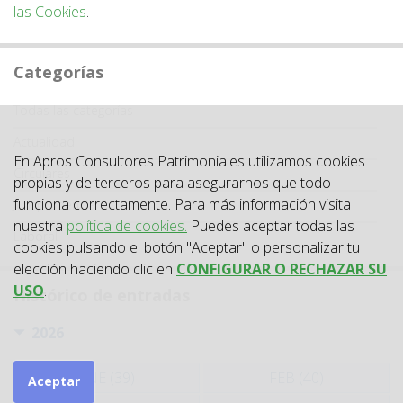
las Cookies
.
Categorías
Categoría
Todas las categorías
Actualidad
En Apros Consultores Patrimoniales utilizamos cookies
Circulares
propias y de terceros para asegurarnos que todo
funciona correctamente. Para más información visita
Jurisprudencia
nuestra
política de cookies.
Puedes aceptar todas las
Laboral
cookies pulsando el botón "Aceptar" o personalizar tu
elección haciendo clic en
CONFIGURAR O RECHAZAR SU
USO
.
Histórico de entradas
2026
ENE (39)
FEB (40)
Aceptar