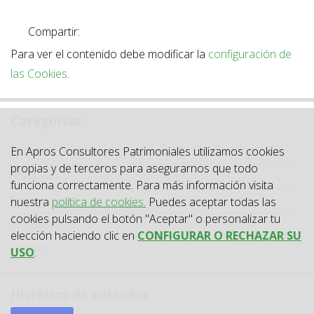
Compartir:
Para ver el contenido debe modificar la
configuración de
las Cookies
.
Categorías
Categoría
En Apros Consultores Patrimoniales utilizamos cookies
Todas las categorías
propias y de terceros para asegurarnos que todo
Actualidad
funciona correctamente. Para más información visita
Circulares
nuestra
política de cookies.
Puedes aceptar todas las
cookies pulsando el botón "Aceptar" o personalizar tu
Jurisprudencia
elección haciendo clic en
CONFIGURAR O RECHAZAR SU
Laboral
USO
.
Histórico de entradas