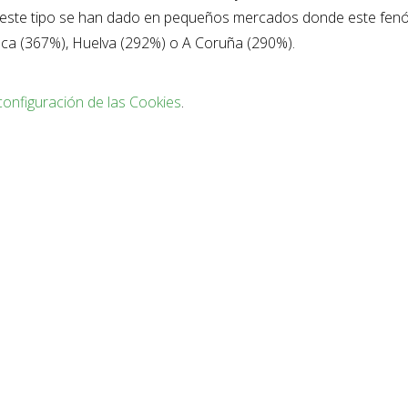
e este tipo se han dado en pequeños mercados donde este fe
sca (367%), Huelva (292%) o A Coruña (290%).
configuración de las Cookies
.